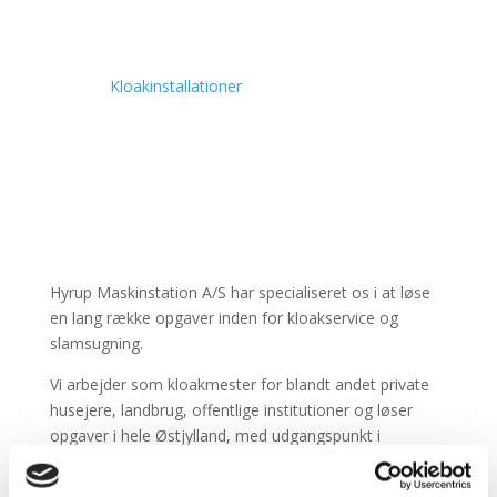
Kloakservice
Kloakinstallationer
Slamsugning
Traktorspuling
Tv-inspektion af ledningsnettet
Hyrup Maskinstation A/S har specialiseret os i at løse
en lang række opgaver inden for kloakservice og
slamsugning.
Vi arbejder som kloakmester for blandt andet private
husejere, landbrug, offentlige institutioner og løser
opgaver i hele Østjylland, med udgangspunkt i
Hedensted Kommune har vi kunder fra de nordlige
egne Horsens, Odder, Hovedgård, Gedved og