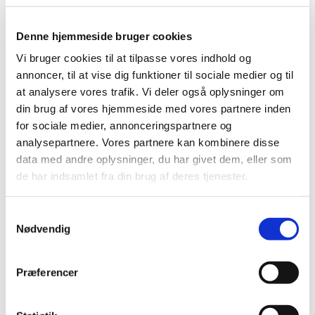
Skanderborg til Vejle, Kolding og Fredericia mod syd.
Fra vores afdeling i Rask Mølle Maskinstation har vi et
Denne hjemmeside bruger cookies
naturligt opland som er Brædstrup, Tørring, Uldum,
Østbirk og Nørre-Snede
Vi bruger cookies til at tilpasse vores indhold og
annoncer, til at vise dig funktioner til sociale medier og til
Vi har en omfattende maskinpark til vores kloakservice,
at analysere vores trafik. Vi deler også oplysninger om
og den rækker over gravemaskiner, slamsugere,
din brug af vores hjemmeside med vores partnere inden
traktorspulere og udstyr til TV-inspektion af
for sociale medier, annonceringspartnere og
ledningsnettet. Det betyder, at vi kan etablere helt nye
analysepartnere. Vores partnere kan kombinere disse
kloaksystemer, men også, at vi kan optimere, udvide,
data med andre oplysninger, du har givet dem, eller som
vedligeholde og reparere ældre kloakinstallationer.
de har indsamlet fra din brug af deres tjenester.
Vores TV-inspektion gør, at vi kan lokalisere eventuelle
problemer helt præcist, så vi enten kan undgå
Samtykkevalg
Nødvendig
gravearbejde, eller så vi kan grave helt præcist, hvilket
gør vores kloakservice hurtig, effektiv og økonomisk.
Hvis du har brug for kloakservice, herunder TV-
Præferencer
inspektion og slamsugning, kan du kontakte os hos
Hyrup Maskinstation A/S for lave en aftale eller for at