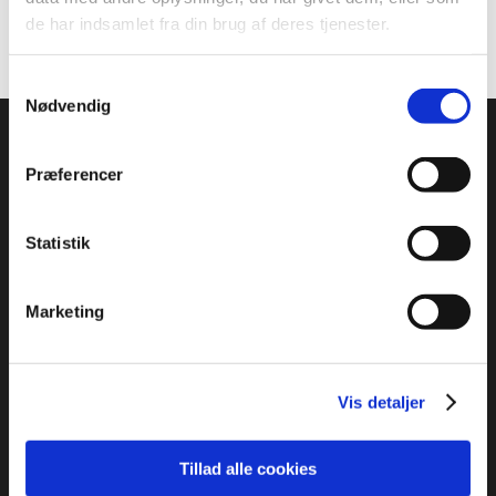
de har indsamlet fra din brug af deres tjenester.
Samtykkevalg
Nødvendig
FIRMAINFORMATION
Hyrup Maskinstation A/S
Vejlevej 59
Præferencer
7140 Stouby
CVR: 59680013
Statistik
KONTAKTINFORMATION
Marketing
Telefon:
75 89 75 00
E-mail:
hljhyrup@c.dk
Vis detaljer
Cookiepolitik
Tillad alle cookies
FACEBOOK