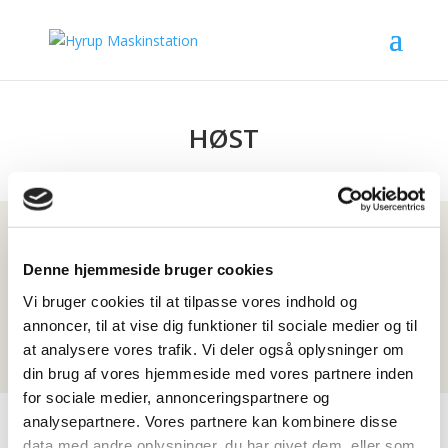
HØST
Hyrup Maskinstation har stor erfaringen med høst og
Denne hjemmeside bruger cookies
en maskinpark til at løse enhver opgave. Ved bestilling
Vi bruger cookies til at tilpasse vores indhold og
eller spørgsmål, der har behov for hurtig besvarelse,
annoncer, til at vise dig funktioner til sociale medier og til
kontakt os på 75 89 75 00.
at analysere vores trafik. Vi deler også oplysninger om
din brug af vores hjemmeside med vores partnere inden
for sociale medier, annonceringspartnere og
analysepartnere. Vores partnere kan kombinere disse
data med andre oplysninger, du har givet dem, eller som